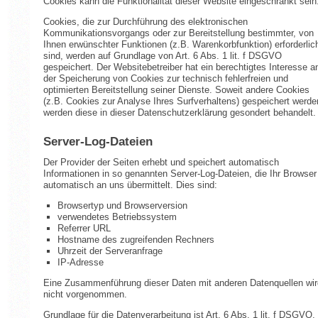
Cookies kann die Funktionalität dieser Website eingeschränkt sein
Cookies, die zur Durchführung des elektronischen
Kommunikationsvorgangs oder zur Bereitstellung bestimmter, von
Ihnen erwünschter Funktionen (z.B. Warenkorbfunktion) erforderlic
sind, werden auf Grundlage von Art. 6 Abs. 1 lit. f DSGVO
gespeichert. Der Websitebetreiber hat ein berechtigtes Interesse a
der Speicherung von Cookies zur technisch fehlerfreien und
optimierten Bereitstellung seiner Dienste. Soweit andere Cookies
(z.B. Cookies zur Analyse Ihres Surfverhaltens) gespeichert werde
werden diese in dieser Datenschutzerklärung gesondert behandelt.
Server-Log-Dateien
Der Provider der Seiten erhebt und speichert automatisch
Informationen in so genannten Server-Log-Dateien, die Ihr Browser
automatisch an uns übermittelt. Dies sind:
Browsertyp und Browserversion
verwendetes Betriebssystem
Referrer URL
Hostname des zugreifenden Rechners
Uhrzeit der Serveranfrage
IP-Adresse
Eine Zusammenführung dieser Daten mit anderen Datenquellen wir
nicht vorgenommen.
Grundlage für die Datenverarbeitung ist Art. 6 Abs. 1 lit. f DSGVO,