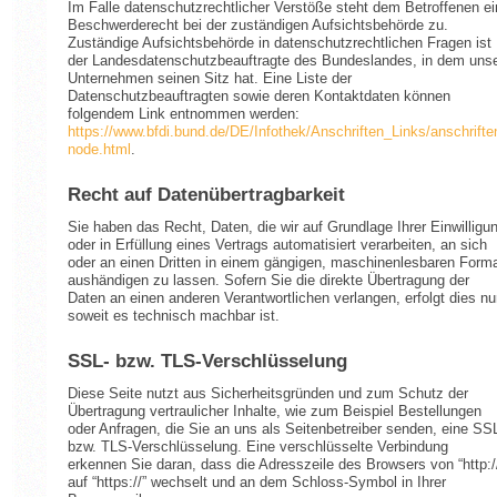
Im Falle datenschutzrechtlicher Verstöße steht dem Betroffenen ei
Beschwerderecht bei der zuständigen Aufsichtsbehörde zu.
Zuständige Aufsichtsbehörde in datenschutzrechtlichen Fragen ist
der Landesdatenschutzbeauftragte des Bundeslandes, in dem uns
Unternehmen seinen Sitz hat. Eine Liste der
Datenschutzbeauftragten sowie deren Kontaktdaten können
folgendem Link entnommen werden:
https://www.bfdi.bund.de/DE/Infothek/Anschriften_Links/anschrifte
node.html
.
Recht auf Datenübertragbarkeit
Sie haben das Recht, Daten, die wir auf Grundlage Ihrer Einwilligu
oder in Erfüllung eines Vertrags automatisiert verarbeiten, an sich
oder an einen Dritten in einem gängigen, maschinenlesbaren Form
aushändigen zu lassen. Sofern Sie die direkte Übertragung der
Daten an einen anderen Verantwortlichen verlangen, erfolgt dies nu
soweit es technisch machbar ist.
SSL- bzw. TLS-Verschlüsselung
Diese Seite nutzt aus Sicherheitsgründen und zum Schutz der
Übertragung vertraulicher Inhalte, wie zum Beispiel Bestellungen
oder Anfragen, die Sie an uns als Seitenbetreiber senden, eine SS
bzw. TLS-Verschlüsselung. Eine verschlüsselte Verbindung
erkennen Sie daran, dass die Adresszeile des Browsers von “http:/
auf “https://” wechselt und an dem Schloss-Symbol in Ihrer