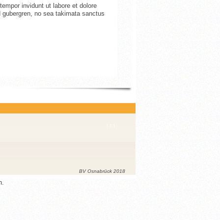
empor invidunt ut labore et dolore
d gubergren, no sea takimata sanctus
↑↑↑
book
BV Osnabrück 2018
n.