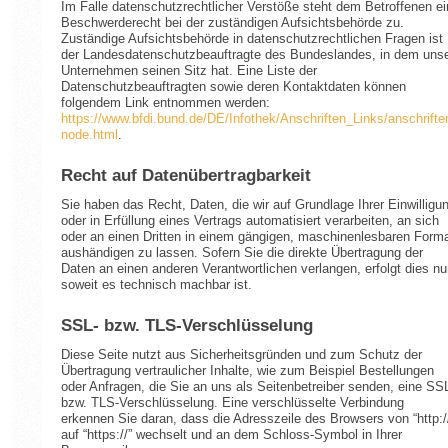
Im Falle datenschutzrechtlicher Verstöße steht dem Betroffenen ei
Beschwerderecht bei der zuständigen Aufsichtsbehörde zu.
Zuständige Aufsichtsbehörde in datenschutzrechtlichen Fragen ist
der Landesdatenschutzbeauftragte des Bundeslandes, in dem uns
Unternehmen seinen Sitz hat. Eine Liste der
Datenschutzbeauftragten sowie deren Kontaktdaten können
folgendem Link entnommen werden:
https://www.bfdi.bund.de/DE/Infothek/Anschriften_Links/anschrifte
node.html
.
Recht auf Datenübertragbarkeit
Sie haben das Recht, Daten, die wir auf Grundlage Ihrer Einwilligu
oder in Erfüllung eines Vertrags automatisiert verarbeiten, an sich
oder an einen Dritten in einem gängigen, maschinenlesbaren Form
aushändigen zu lassen. Sofern Sie die direkte Übertragung der
Daten an einen anderen Verantwortlichen verlangen, erfolgt dies nu
soweit es technisch machbar ist.
SSL- bzw. TLS-Verschlüsselung
Diese Seite nutzt aus Sicherheitsgründen und zum Schutz der
Übertragung vertraulicher Inhalte, wie zum Beispiel Bestellungen
oder Anfragen, die Sie an uns als Seitenbetreiber senden, eine SS
bzw. TLS-Verschlüsselung. Eine verschlüsselte Verbindung
erkennen Sie daran, dass die Adresszeile des Browsers von “http:/
auf “https://” wechselt und an dem Schloss-Symbol in Ihrer