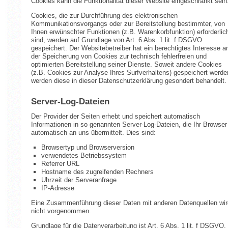
Cookies kann die Funktionalität dieser Website eingeschränkt sein
Cookies, die zur Durchführung des elektronischen
Kommunikationsvorgangs oder zur Bereitstellung bestimmter, von
Ihnen erwünschter Funktionen (z.B. Warenkorbfunktion) erforderlic
sind, werden auf Grundlage von Art. 6 Abs. 1 lit. f DSGVO
gespeichert. Der Websitebetreiber hat ein berechtigtes Interesse a
der Speicherung von Cookies zur technisch fehlerfreien und
optimierten Bereitstellung seiner Dienste. Soweit andere Cookies
(z.B. Cookies zur Analyse Ihres Surfverhaltens) gespeichert werde
werden diese in dieser Datenschutzerklärung gesondert behandelt.
Server-Log-Dateien
Der Provider der Seiten erhebt und speichert automatisch
Informationen in so genannten Server-Log-Dateien, die Ihr Browser
automatisch an uns übermittelt. Dies sind:
Browsertyp und Browserversion
verwendetes Betriebssystem
Referrer URL
Hostname des zugreifenden Rechners
Uhrzeit der Serveranfrage
IP-Adresse
Eine Zusammenführung dieser Daten mit anderen Datenquellen wir
nicht vorgenommen.
Grundlage für die Datenverarbeitung ist Art. 6 Abs. 1 lit. f DSGVO,