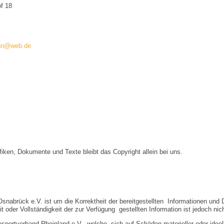
f 18
ann@web.de
afiken, Dokumente und Texte bleibt das Copyright allein bei uns.
snabrück e.V. ist um die Korrektheit der bereitgestellten Informationen und
eit oder Vollständigkeit der zur Verfügung gestellten Information ist jedoch ni
portverband Rheinland e.V., welche sich auf Schäden materieller oder ideel