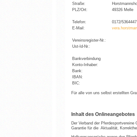
Straße:
Horstmannsho
PLZ/Ort:
49326 Melle
Telefon:
0172/5364447
E-Mail:
vera.horstm
Vereinsregister-Nr.:
Ust-Id-Nr.:
Bankverbindung
Konto-Inhaber:
Bank:
IBAN:
BIC:
Für alle von uns selbst erstellten Gr
Inhalt des Onlineangebotes
Der Verband der Pferdesportvereine O
Garantie für die Aktualität, Korrekth
Haftungsansprüche gegen den Pferdes