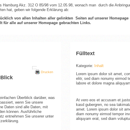
ts Hamburg Akz. 312 O 85/98 vom 12.05.98, wonach man durch die Anbringung
ten hat, geben wir folgende Erklärung ab:
rücklich von allen Inhalten aller gelinkten Seiten auf unserer Homepag
lt für alle auf unserer Homepage gebrachten Links.
Fülltext
Kategorie:
Inhalt
Drucken
Lorem ipsum dolor sit amet, con
 Blick
elitr, sed diam nonumy eirmod t
labore et dolore magna aliquyam
einfachen Überblick darüber, was
At vero eos et accusam et justo
passiert, wenn Sie unsere
kasd gubergren, no sea takimat
 Daten sind alle Daten, mit
amet. Lorem ipsum dolor sit amet
rden können. Ausführliche
diam nonumy eirmod tempor invi
tz entnehmen Sie unserer unter
aliquyam erat, sed diam voluptu
zerklärung.