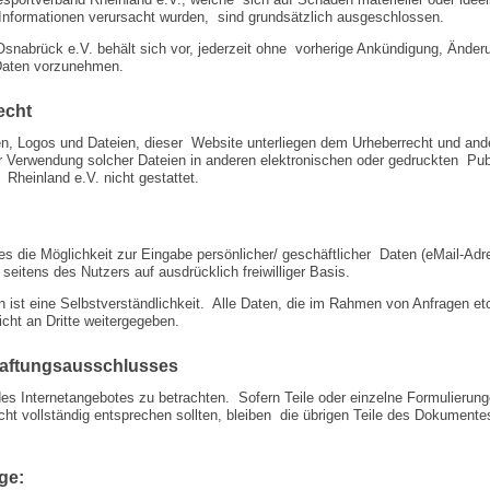
Informationen verursacht wurden, sind grundsätzlich ausgeschlossen.
Osnabrück e.V. behält sich vor, jederzeit ohne vorherige Ankündigung, Ände
 Daten vorzunehmen.
echt
afiken, Logos und Dateien, dieser Website unterliegen dem Urheberrecht und 
r Verwendung solcher Dateien in anderen elektronischen oder gedruckten Publ
heinland e.V. nicht gestattet.
es die Möglichkeit zur Eingabe persönlicher/ geschäftlicher Daten (eMail-Ad
 seitens des Nutzers auf ausdrücklich freiwilliger Basis.
ist eine Selbstverständlichkeit. Alle Daten, die im Rahmen von Anfragen etc
cht an Dritte weitergegeben.
Haftungsausschlusses
des Internetangebotes zu betrachten. Sofern Teile oder einzelne Formulierun
ht vollständig entsprechen sollten, bleiben die übrigen Teile des Dokumentes 
ge: